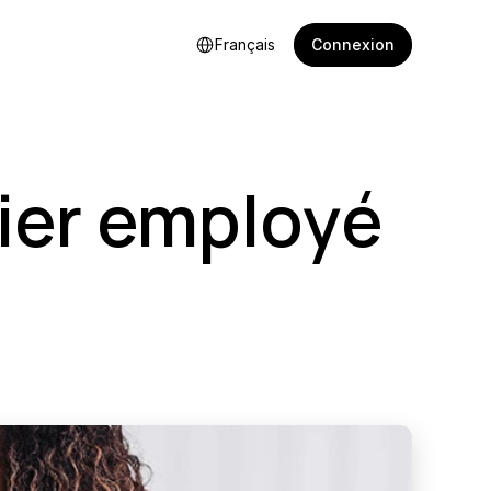
Select Language
Connexion
Français
er employé 