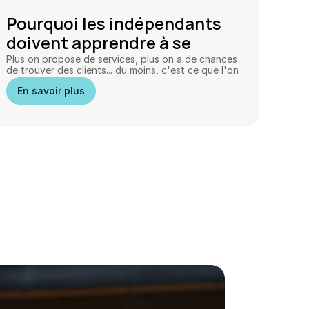
Pourquoi les indépendants 
doivent apprendre à se 
spécialiser
Plus on propose de services, plus on a de chances 
de trouver des clients... du moins, c'est ce que l'on 
croit. En réalité, vouloir tout faire peut devenir un 
En savoir plus
frein à la croissance, à la visibilité et même à la 
sérénité.  