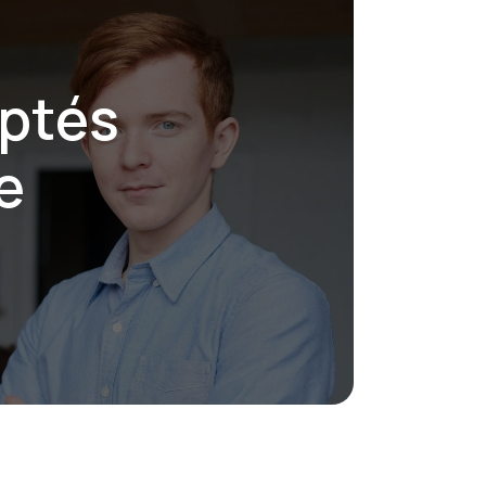
ptés 
e